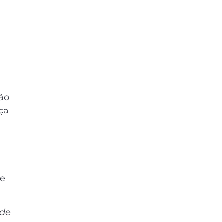
ção
ça
l
 e
 de