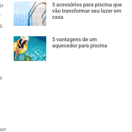
5 acessórios para piscina que
ir
vão transformar seu lazer em
.
casa
s.
5 vantagens de um
aquecedor para piscina
s
e
por